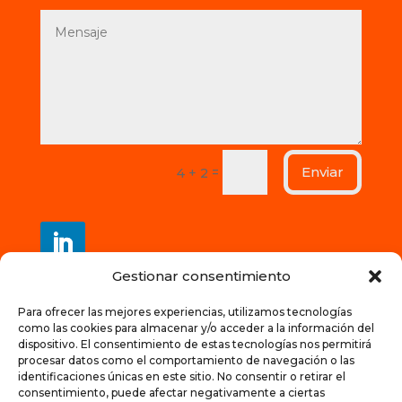
Enviar
=
4 + 2
Gestionar consentimiento
Contacto
Para ofrecer las mejores experiencias, utilizamos tecnologías
como las cookies para almacenar y/o acceder a la información del
+34 628147973
dispositivo. El consentimiento de estas tecnologías nos permitirá
procesar datos como el comportamiento de navegación o las
start@teachabiz.com
identificaciones únicas en este sitio. No consentir o retirar el
consentimiento, puede afectar negativamente a ciertas