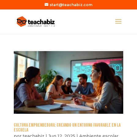
start@teachabiz.com
Cultura emprendedora: Creando un entorno favorable en la
escuela
por
teachabiz
|
Jun 12, 2025
|
Ambiente escolar
,