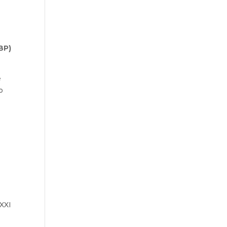
BP)
e
o
 XXI