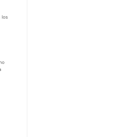
 los
ómo
a