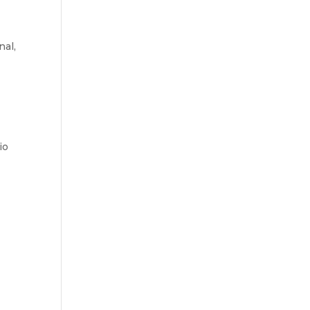
nal,
io